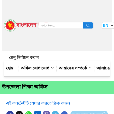
বাংলাদেশ জাতীয় তথ্য বাতায়ন
BN
দেখুন
মেনু নির্বাচন করুন
অফিস যোগাযোগ
আমাদের সম্পর্কে
আমাদের 
উপজেলা শিক্ষা অফিস
এই কনটেন্টটি শেয়ার করতে ক্লিক করুন