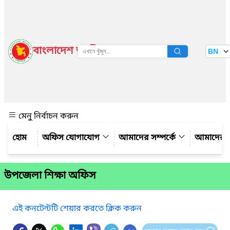
বাংলাদেশ জাতীয় তথ্য বাতায়ন
BN
দেখুন
মেনু নির্বাচন করুন
অফিস যোগাযোগ
আমাদের সম্পর্কে
আমাদের 
উপজেলা শিক্ষা অফিস
এই কনটেন্টটি শেয়ার করতে ক্লিক করুন