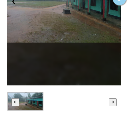
❮
❯
🡸
🡺