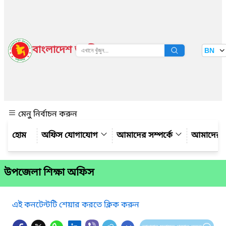
বাংলাদেশ জাতীয় তথ্য বাতায়ন
BN
দেখুন
মেনু নির্বাচন করুন
অফিস যোগাযোগ
আমাদের সম্পর্কে
আমাদের 
উপজেলা শিক্ষা অফিস
এই কনটেন্টটি শেয়ার করতে ক্লিক করুন